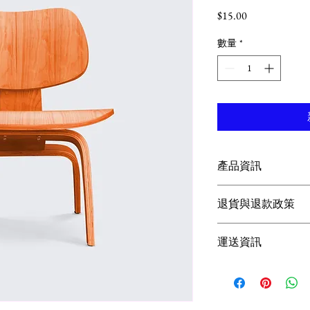
價
$15.00
格
數量
*
產品資訊
這是產品詳情，適合
退貨與退款政策
寸、材料、保固和清
品的獨特之處，以及
這是退貨與退款政策
能在購買之前清楚了
運送資訊
產品。撰寫政策時，
客有信心和决心購買
顧客有信心購買您的
這是個運送政策，適
的資訊。撰寫政策時
讓顧客有信心購買您