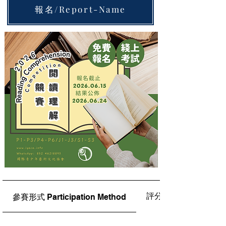
報名/Report-Name
評分標準Judging Crit
參賽形式 Participation Method