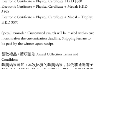
Electronic Certificate + Physical Certificate: HKD $300
Electronic Certificate + Physical Certificate + Medal: HKD
$350
Electronic Certificate + Physical Certificate + Medal + Trophy:
HKD $370
Special reminder: Customized awards will be mailed within two
months after the customization deadline. Shipping fees are to
be paid by the winner upon receipt.
領取禮品 / 奬項細則 Award Collection Terms and
Conditions
獲獎結果通知：本次比賽的獲獎結果，我們將通過電子
郵件的方式精准送達每一位參賽者。同時，為了確保資
訊的公開透明，獲獎名單也會在官方網站同步公示。請
各位參賽者密切留意電子郵箱及本網站動態，以免錯過
這一重要時刻，期待您能收穫心儀的成績 。
定制獎項派發：針對申請定制的獎項，我們將在定制截
止日期後的兩個月內，有條不紊地安排派發工作。在此
期間，我們的工作人員會全力以赴，嚴格把控制作與配
送環節，力求將承載著榮譽的定制獎項，以最佳狀態呈
現在您面前 。
運費支付說明：所有獎項及證書均採用運費到付的方式
進行運送。這意味著，當您接收包裹時，需支付相應的
運費。這種安排旨在靈活滿足參賽者的需求，同時也確