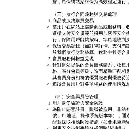
據，確保網站始終保持高效穩定運行
（三）履行合同義務與交易處理
商品或服務購買交易
當用戶在網站上選購商品或服務時，
遵循支付安全規範並採用加密等安全
行，保障用戶能夠按時、準確地收到
保留交易記錄（如訂單詳情、支付憑
於我們履行財務核算、稅務申報等合
會員服務與權益兌現
針對網站提供的會員服務體系，收集
格、區分會員等級，進而精準匹配相
其會員身份相符的優質服務與優惠待
追蹤會員用戶對各項權益的使用情況
（四）安全與風險管理
用戶身份驗證與安全防護
為防止惡意註冊、賬號被盜用、非法
號、IP 地址、操作系統版本等），
醒並採取相應防護措施（如要求重新
利用安全技術手段分析網路訪問模式、