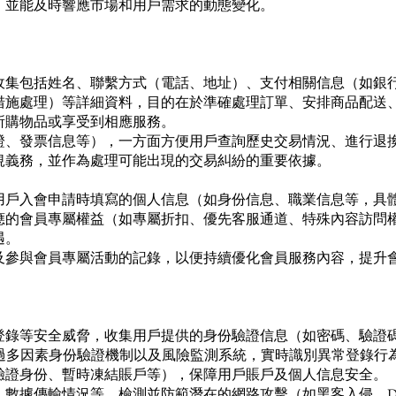
，並能及時響應市場和用戶需求的動態變化。
收集包括姓名、聯繫方式（電話、地址）、支付相關信息（如銀
措施處理）等詳細資料，目的在於準確處理訂單、安排商品配送
所購物品或享受到相應服務。
證、發票信息等），一方面方便用戶查詢歷史交易情況、進行退
規義務，並作為處理可能出現的交易糾紛的重要依據。
用戶入會申請時填寫的個人信息（如身份信息、職業信息等，具
應的會員專屬權益（如專屬折扣、優先客服通道、特殊內容訪問
遇。
及參與會員專屬活動的記錄，以便持續優化會員服務內容，提升
登錄等安全威脅，收集用戶提供的身份驗證信息（如密碼、驗證
通過多因素身份驗證機制以及風險監測系統，實時識別異常登錄行
驗證身份、暫時凍結賬戶等），保障用戶賬戶及個人信息安全。
數據傳輸情況等，檢測並防範潛在的網路攻擊（如黑客入侵、DD