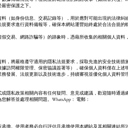
於嚴密保護之下。
資料（如身份信息、交易記錄等），用於應對可能出現的法律糾
法規要求進行資料備報等，確保本網站運營始終處於合法合規的
虛假交易、網路詐騙等）的跡象時，憑藉所收集的相關個人資料
。
資料，將嚴格遵守適用的隱私法規要求，採取先進的安全技術措
數據訪問權限管理、保密協議簽署等），確保個人資料僅在上述
業務發展、法規更新以及技術進步，持續審視並優化個人資料管
式或隱私政策相關內容有任何疑問、意見或建議，歡迎隨時通過
解答並處理相關問題。WhatsApp： 電郵：
行承擔。使用者務必自行評估且承擔使用本網站及其相關連結所