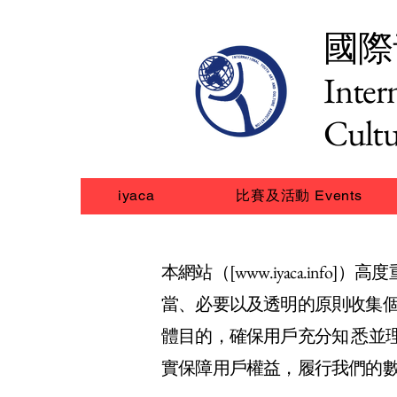
國際
Inter
Cultu
iyaca
比賽及活動 Events
本網站（[
www.iyaca.info
]）高
當、必要以及透明的原則收集
體目的，確保用戶充分知 悉並
實保障用戶權益，履行我們的