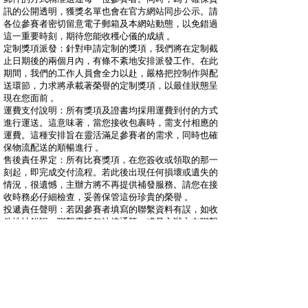
訊的公開透明，獲獎名單也會在官方網站同步公示。請
各位參賽者密切留意電子郵箱及本網站動態，以免錯過
這一重要時刻，期待您能收穫心儀的成績 。
定制獎項派發：針對申請定制的獎項，我們將在定制截
止日期後的兩個月內，有條不紊地安排派發工作。在此
期間，我們的工作人員會全力以赴，嚴格把控制作與配
送環節，力求將承載著榮譽的定制獎項，以最佳狀態呈
現在您面前 。
運費支付說明：所有獎項及證書均採用運費到付的方式
進行運送。這意味著，當您接收包裹時，需支付相應的
運費。這種安排旨在靈活滿足參賽者的需求，同時也確
保物流配送的順暢進行 。
售後責任界定：所有比賽獎項，在您簽收或領取的那一
刻起，即完成交付流程。若此後出現任何損壞或遺失的
情況，很遺憾，主辦方將不再提供補發服務。請您在接
收時務必仔細檢查，妥善保管這份珍貴的榮譽 。
投遞責任聲明：若因參賽者填寫的聯繫資料有誤，如收
件地址錯誤、聯繫電話無法接通等，或是主辦方在聯繫
過程中遇到阻礙，導致包裹無法成功投遞，在此情況
下，主辦方將不承擔相關責任。請您在報名參賽時，務
必認真核對並確保聯繫資料的準確性 。
Notification of Award Results：The award results of this
competition will be precisely delivered to each participant via
email. Meanwhile, to ensure the transparency of information,