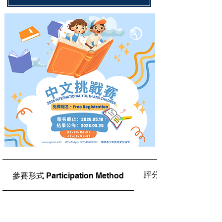
評分標準Judging Crit
參賽形式 Participation Method