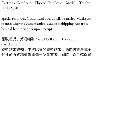
Electronic Certificate + Physical Certificate + Medal + Trophy:
HKD $370
Special reminder: Customized awards will be mailed within two
months after the customization deadline. Shipping fees are to
be paid by the winner upon receipt.
領取禮品 / 奬項細則 Award Collection Terms and
Conditions
獲獎結果通知：本次比賽的獲獎結果，我們將通過電子
郵件的方式精准送達每一位參賽者。同時，為了確保資
訊的公開透明，獲獎名單也會在官方網站同步公示。請
各位參賽者密切留意電子郵箱及本網站動態，以免錯過
這一重要時刻，期待您能收穫心儀的成績 。
定制獎項派發：針對申請定制的獎項，我們將在定制截
止日期後的兩個月內，有條不紊地安排派發工作。在此
期間，我們的工作人員會全力以赴，嚴格把控制作與配
送環節，力求將承載著榮譽的定制獎項，以最佳狀態呈
現在您面前 。
運費支付說明：所有獎項及證書均採用運費到付的方式
進行運送。這意味著，當您接收包裹時，需支付相應的
運費。這種安排旨在靈活滿足參賽者的需求，同時也確
保物流配送的順暢進行 。
售後責任界定：所有比賽獎項，在您簽收或領取的那一
刻起，即完成交付流程。若此後出現任何損壞或遺失的