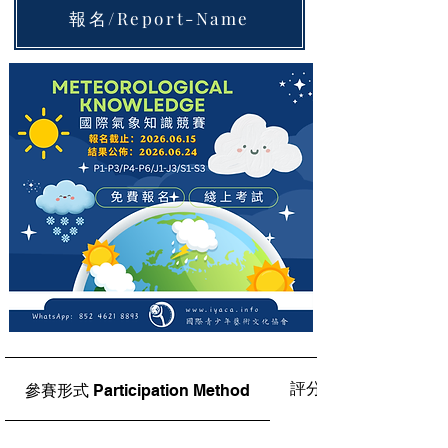
報名/Report-Name
評分標準Judging Crit
參賽形式 Participation Method