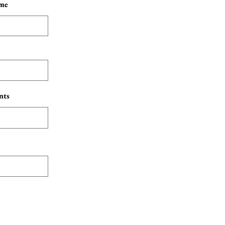
me
nts