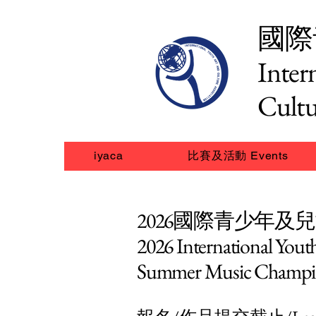
國際
Inter
Cultu
iyaca
比賽及活動 Events
2026國際青少年
2026 International Yout
Summer Music Champi