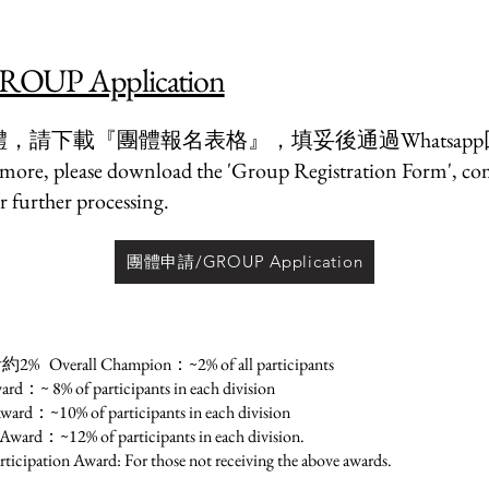
P Application
，請下載『團體報名表格』，填妥後通過Whatsap
 more, please download the 'Group Registration Form', comp
 further processing.
團體申請/GROUP Application
l Champion：~2% of all participants
of participants in each division
% of participants in each division
% of participants in each division.
ard: For those not receiving the above awards.