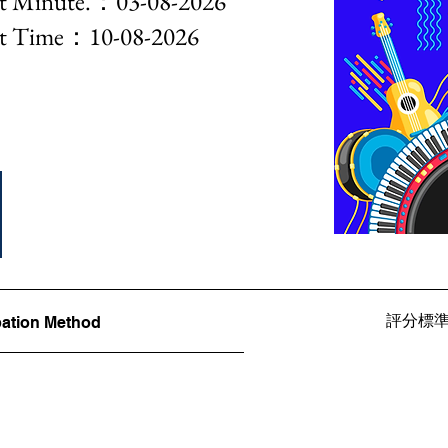
nute.：03-08-2026
 Time：10
-08-2026
評分標準Ju
ation Method