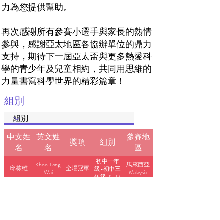
力為您提供幫助。
再次感謝所有參賽小選手與家長的熱情
參與，感謝亞太地區各協辦單位的鼎力
支持，期待下一屆亞太盃與更多熱愛科
學的青少年及兒童相約，共同用思維的
力量書寫科學世界的精彩篇章！
組別
中文姓
英文姓
參賽地
獎項
組別
名
名
區
初中一年
Khoo Tong
馬來西亞
邱栋维
全場冠軍
級-初中三
Wai
Malaysia
年級 J1-J3
LIEW
小學四年
馬來西亞
刘智豪
全場冠軍
CHEE
級-小學六
Malaysia
HOE
年級 P4-
P6
高中一年
CHAN
馬來西亞
陈姿莹
全場冠軍
級-高中三