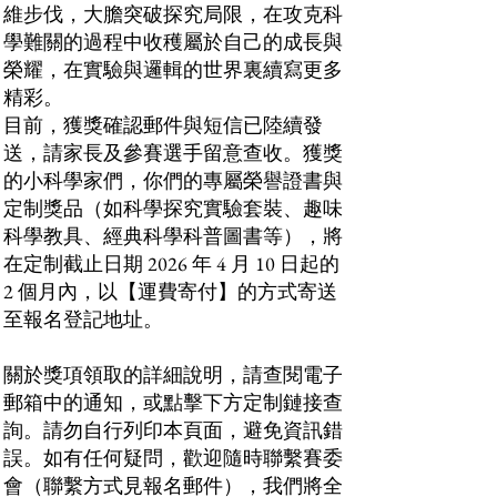
維步伐，大膽突破探究局限，在攻克科
學難關的過程中收穫屬於自己的成長與
榮耀，在實驗與邏輯的世界裏續寫更多
精彩。
目前，獲獎確認郵件與短信已陸續發
送，請家長及參賽選手留意查收。獲獎
的小科學家們，你們的專屬榮譽證書與
定制獎品（如科學探究實驗套裝、趣味
科學教具、經典科學科普圖書等），將
在定制截止日期 2026 年 4 月 10 日起的
2 個月內，以【運費寄付】的方式寄送
至報名登記地址。
關於獎項領取的詳細說明，請查閱電子
郵箱中的通知，或點擊下方定制鏈接查
詢。請勿自行列印本頁面，避免資訊錯
誤。如有任何疑問，歡迎隨時聯繫賽委
會（聯繫方式見報名郵件），我們將全