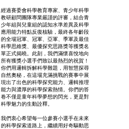
經過賽委會科學教育專家、青少年科學
教研顧問團隊專業嚴謹的評審，結合青
少年組與兒童組的認知水準差異及科學
應用能力特點反復核驗，最終各年齡段
的全場冠軍、冠軍、亞軍、季軍及最佳
科學思維獎、最優探究思路獎等獲獎名
單正式揭曉。此刻，我們滿懷喜悅地向
所有獲獎小選手們致以最熱烈的祝賀！
你們用邏輯拆解科學難題，用智慧探尋
自然奧秘，在這場充滿挑戰的賽事中展
現出了出色的科學探究能力、邏輯推理
能力與濃厚的科學探索熱情。你們的答
卷不僅是童年科學夢想的閃光，更是對
科學魅力的生動詮釋。
我們衷心希望每一位參賽小選手在未來
的科學探索道路上，繼續用好奇驅動思