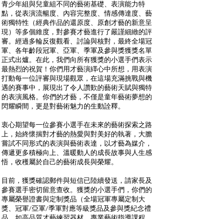
青少年組與兒童組不同的藝術基礎、表演能力特
點，從表演流暢度、內容完整度、情感傳達度、藝
術獨特性（經典作品的還原度、原創才藝的新意呈
現）等多個維度，對參賽才藝進行了嚴謹細緻的評
審。經過多輪反復觀看、討論與核對，最終全場冠
軍、各年齡段冠軍、亞軍、季軍及參與獎獲獎名單
正式出爐。在此，我們向所有獲獎的小選手們表示
最熱烈的祝賀！你們用才藝演繹心中所想，用表演
打動每一位評審與現場觀眾，在這場充滿挑戰與機
遇的賽事中，展現出了令人讚歎的藝術天賦與獨特
的表演風格。你們的才藝，不僅是童年藝術夢想的
閃耀瞬間，更是對藝術魅力的生動詮釋。
衷心期望每一位參賽小選手在未來的藝術探索之路
上，始終懷揣對才藝的熱愛與對美好的執著，大膽
嘗試不同形式的表演與藝術表達，以才藝為媒介，
傳遞更多積極向上、溫暖動人的成長故事與人生感
悟，收穫屬於自己的藝術成長與榮耀。
目前，獲獎確認郵件與短信已陸續發送，請家長及
參賽選手密切留意查收。獲獎的小選手們，你們的
專屬榮譽證書與定制獎品（全場冠軍專屬定制大
獎、冠軍/亞軍/季軍對應等級獎品及參與獎紀念禮
品，如高品質才藝練習器材、專業藝術指導課程