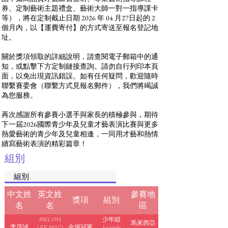
券、定制藝術主題禮盒、藝術大師一對一指導課卡
等），將在定制截止日期 2026 年 04 月27日起的 2
個月內，以【運費寄付】的方式寄送至報名登記地
址。
關於獎項領取的詳細說明，請查閱電子郵箱中的通
知，或點擊下方定制鏈接查詢。請勿自行列印本頁
面，以免出現資訊錯誤。如有任何疑問，歡迎隨時
聯繫賽委會（聯繫方式見報名郵件），我們將竭誠
為您服務。
再次感謝所有參賽小選手與家長的積極參與，期待
下一屆2026國際青少年及兒童才藝表演比賽與更多
熱愛藝術的青少年及兒童相逢，一同用才藝和熱情
續寫藝術表演的精彩篇章！
組別
中文姓
英文姓
參賽地
獎項
組別
名
名
區
MELVIN
少年組
馬來西亞
李茂誠
全場冠軍
LEE MAO
Juvenile