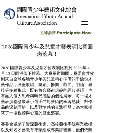
國際青少年藝術文化協會
International Youth Art and
Culture Association
立即參賽 Participate Now
2026國際青少年及兒童才藝表演比賽圓
滿落幕！
2026 國際青少年及兒童才藝表演比賽於 2026 年 4
月 13 日圓滿落下帷幕。大賽舉辦期間，賽委會共收
到來自全球各地青少年與兒童精心準備的千餘份才
藝作品，涵蓋歌唱、舞蹈、器樂、戲曲、朗誦、雜
技等多種形式，既有符合藝術規範的經典演繹，也
有融入個人思考與時代感悟的個性展示。每一場才
藝表演都凝聚著小選手們對藝術的執著熱愛、對作
品的深刻理解，以及對情感的真摯抒發，為大家帶
來了一場視聽與心靈的雙重盛宴。
賽委會邀請了資深藝術家、高校藝術學院專業教授
以及知名才藝教育專家組成專業評審團，他們依照