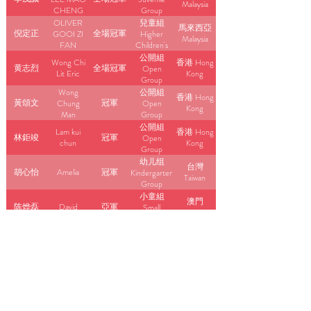
Malaysia
CHENG
Group
OLIVER
兒童組
馬來西亞
倪定正
全場冠軍
GOOI ZI
Higher
Malaysia
FAN
Children's
Group
公開組
Wong Chi
香港 Hong
黄志烈
全場冠軍
Open
Lit Eric
Kong
Group
Wong
公開組
香港 Hong
黃頌文
冠軍
Chung
Open
Kong
Man
Group
Andrew
公開組
Lam kui
香港 Hong
林鉅竣
冠軍
Open
chun
Kong
Group
幼儿组
台灣
胡心怡
Amelia
冠軍
Kindergarten
Taiwan
Group
小童組
澳門
陈烨磊
David
亞軍
Small
Macau
Children's
Group
幼儿组
台灣
韩思颖
Scarlett
季軍
Kindergarten
Taiwan
Group
小童組
台灣
孙明哲
Isaac
亞軍
Small
Taiwan
Children's
Group
幼儿组
中國内地