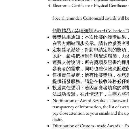
Electronic Certificate + Physical Certific
Special reminder: Customized awards will be 
領取禮品 / 奬項細則 Award Collection Term
獲獎結果通知：本次比賽的獲獎結果
在官方網站同步公示。請各位參賽者
定制獎項派發：針對申請定制的獎項
以赴，嚴格把控制作與配送環節，力
運費支付說明：所有獎項及證書均採
參賽者的需求，同時也確保物流配送的
售後責任界定：所有比賽獎項，在您
提供補發服務。請您在接收時務必仔細
投遞責任聲明：若因參賽者填寫的聯
法成功投遞，在此情況下，主辦方將
Notification of Award Results：The award resu
transparency of information, the list of awar
pay close attention to your emails and the up
desire.
Distribution of Custom - made Awards：For th