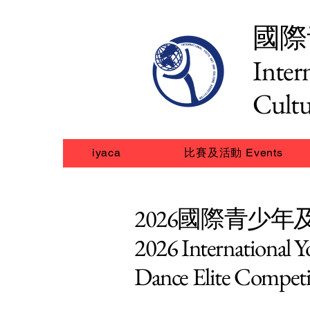
國際
Inter
Cultu
iyaca
比賽及活動 Events
2026國際青少
2026 International 
Dance Elite Competi