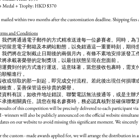
ate + Medal + Trophy: HKD $370
mailed within two months after the customization deadline. Shipping fees a
s and Conditions
，我們將通過電子郵件的方式精准送達每一位參賽者。同時，為
密切留意電子郵箱及本網站動態，以免錯過這一重要時刻，期待您
，我們將在定制截止日期後的兩個月內，有條不紊地安排派發工
求將承載著榮譽的定制獎項，以最佳狀態呈現在您面前 。
用運費到付的方式進行運送。這意味著，當您接收包裹時，需支
順暢進行 。
簽收或領取的那一刻起，即完成交付流程。若此後出現任何損壞
檢查，妥善保管這份珍貴的榮譽 。
繫資料有誤，如收件地址錯誤、聯繫電話無法接通等，或是主辦
不承擔相關責任。請您在報名參賽時，務必認真核對並確保聯繫資
lts of this competition will be precisely delivered to each participant via
d - winners will also be publicly announced on the official website simultane
dates on our website to avoid missing this significant moment. We sincerely 
e custom - made awards applied for, we will arrange the distribution in 