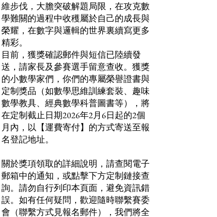
維步伐，大膽突破解題局限，在攻克數
學難關的過程中收穫屬於自己的成長與
榮耀，在數字與邏輯的世界裏續寫更多
精彩。
目前，獲獎確認郵件與短信已陸續發
送，請家長及參賽選手留意查收。獲獎
的小數學家們，你們的專屬榮譽證書與
定制獎品（如數學思維訓練套裝、趣味
數學教具、經典數學科普圖書等），將
在定制截止日期2026年2月6日起的2個
月內，以【運費寄付】的方式寄送至報
名登記地址。
關於獎項領取的詳細說明，請查閱電子
郵箱中的通知，或點擊下方定制鏈接查
詢。請勿自行列印本頁面，避免資訊錯
誤。如有任何疑問，歡迎隨時聯繫賽委
會（聯繫方式見報名郵件），我們將全