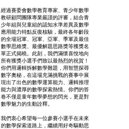
經過賽委會數學教育專家、青少年數學
教研顧問團隊專業嚴謹的評審，結合青
少年組與兒童組的認知水準差異及數學
應用能力特點反復核驗，最終各年齡段
的全場冠軍、冠軍、亞軍、季軍及最佳
數學思維獎、最優解題思路獎等獲獎名
單正式揭曉。此刻，我們滿懷喜悅地向
所有獲獎小選手們致以最熱烈的祝賀！
你們用邏輯拆解數學難題，用智慧探尋
數字奧秘，在這場充滿挑戰的賽事中展
現出了出色的數學運算能力、邏輯推理
能力與濃厚的數學探索熱情。你們的答
卷不僅是童年數學夢想的閃光，更是對
數學魅力的生動詮釋。
我們衷心希望每一位參賽小選手在未來
的數學探索道路上，繼續用好奇驅動思